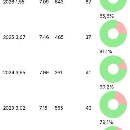
2026
1,55
7,09
643
67
65,6
%
2025
3,67
7,46
485
37
81,1
%
2024
3,95
7,99
361
41
90,2
%
2023
3,02
7,15
565
43
79,1
%