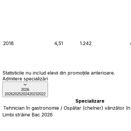
2018
4,51
1.242
Statisticile nu includ elevii din promoțiile anterioare.
Admitere specializări
2026
2026
2025
2024
2023
2022
Specializare
Tehnician în gastronomie / Ospătar (chelner) vânzător în u
Limbi străine Bac 2026