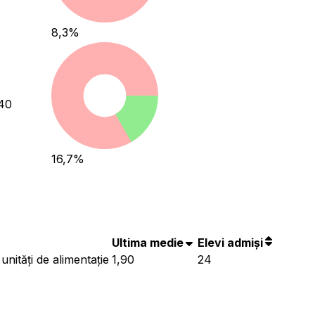
8,3
%
40
16,7
%
Ultima medie
Elevi admiși
nități de alimentație
1,90
24