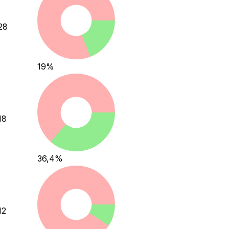
28
19
%
18
36,4
%
12