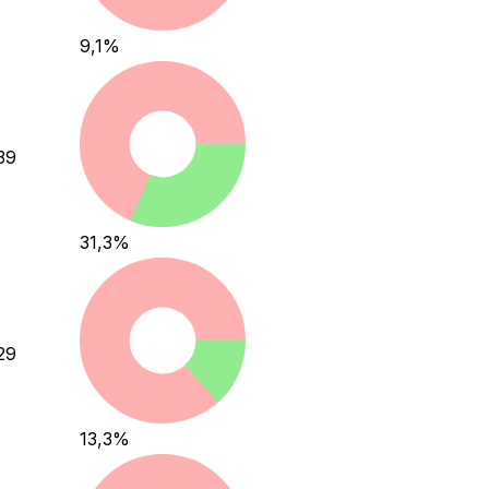
9,1
%
39
31,3
%
29
13,3
%