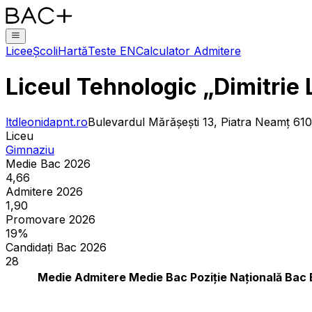
Licee
Școli
Hartă
Teste EN
Calculator Admitere
Liceul Tehnologic „Dimitrie
ltdleonidapnt.ro
Bulevardul Mărășești 13, Piatra Neamț 61
Liceu
Gimnaziu
Medie Bac 2026
4,66
Admitere 2026
1,90
Promovare 2026
19%
Candidați Bac 2026
28
Medie Admitere
Medie Bac
Poziție Națională Bac