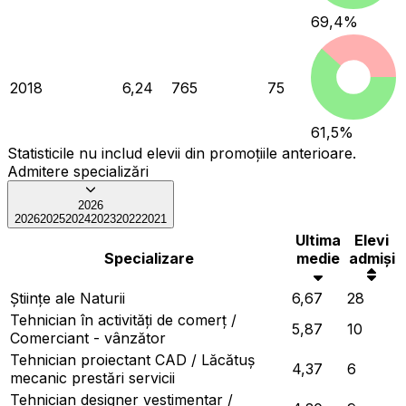
69,4
%
2018
6,24
765
75
61,5
%
Statisticile nu includ elevii din promoțiile anterioare.
Admitere specializări
2026
2026
2025
2024
2023
2022
2021
Ultima
Elevi
Specializare
medie
admiși
Ştiinţe ale Naturii
6,67
28
Tehnician în activități de comerț /
5,87
10
Comerciant - vânzător
Tehnician proiectant CAD / Lăcătuș
4,37
6
mecanic prestări servicii
Tehnician designer vestimentar /