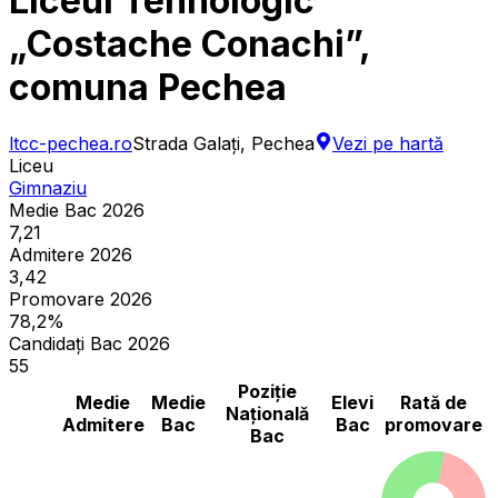
Liceul Tehnologic
„Costache Conachi”,
comuna Pechea
ltcc-pechea.ro
Strada Galați, Pechea
Vezi pe hartă
Liceu
Gimnaziu
Medie Bac 2026
7,21
Admitere 2026
3,42
Promovare 2026
78,2%
Candidați Bac 2026
55
Poziție
Medie
Medie
Elevi
Rată de
Națională
Admitere
Bac
Bac
promovare
Bac