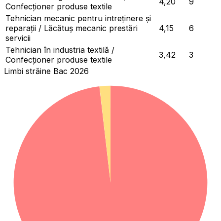
4,20
9
Confecționer produse textile
Tehnician mecanic pentru intreținere și
reparații / Lăcătuș mecanic prestări
4,15
6
servicii
Tehnician în industria textilă /
3,42
3
Confecționer produse textile
Limbi străine Bac 2026