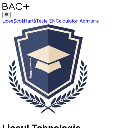
Licee
Școli
Hartă
Teste EN
Calculator Admitere