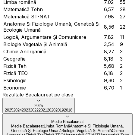
Limba română
7,02
55
Matematică Tehn
6,57
28
Matematică ST-NAT
7,98
27
Anatomie Și Fiziologie Umană, Genetică Și
8,56
22
Ecologie Umană
Logică, Argumentare Și Comunicare
7,82
11
Biologie Vegetală Și Animală
3,54
9
Chimie Anorganică
8,27
3
Geografie
8,18
3
Fizică Teh
5,68
2
Fizică TEO
6,18
2
Psihologie
9,30
2
Economie
6,70
1
Rezultate Bacalaureat pe clase
2025
2025
2024
2023
2022
2021
2020
2019
2018
Medie Bacalaureat
Medie Bacalaureat
Limba Română
Anatomie Și Fiziologie Umană,
Genetică Și Ecologie Umană
Biologie Vegetală Și Animală
Chimie