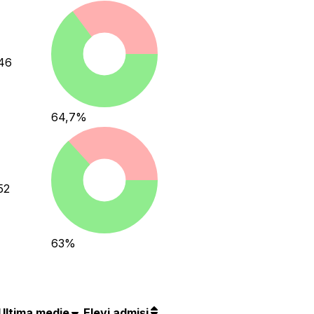
46
64,7
%
52
63
%
Ultima medie
Elevi admiși