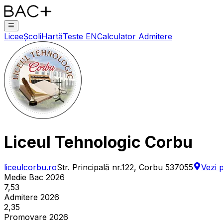
Licee
Școli
Hartă
Teste EN
Calculator Admitere
Liceul Tehnologic Corbu
liceulcorbu.ro
Str. Principală nr.122, Corbu 537055
Vezi 
Medie Bac 2026
7,53
Admitere 2026
2,35
Promovare 2026