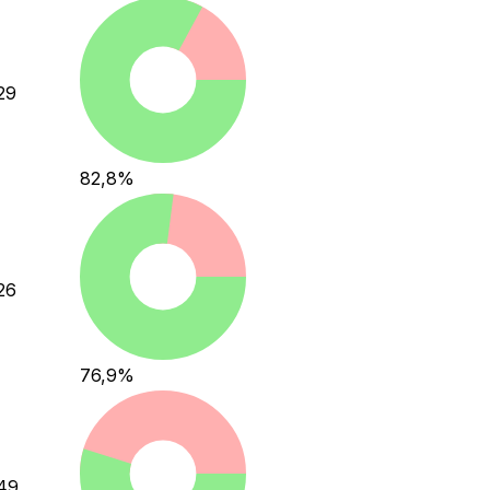
29
82,8
%
26
76,9
%
49