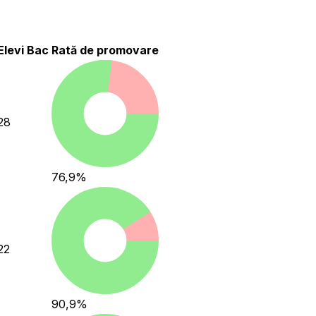
Elevi Bac
Rată de promovare
28
76,9
%
22
90,9
%