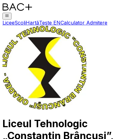
Licee
Școli
Hartă
Teste EN
Calculator Admitere
Liceul Tehnologic
„Constantin Brâncuși”,