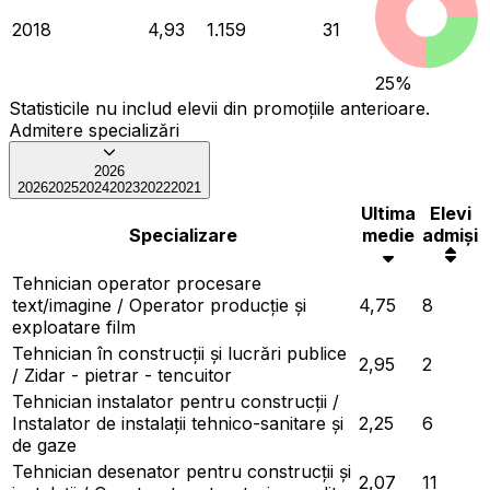
2018
4,93
1.159
31
25
%
Statisticile nu includ elevii din promoțiile anterioare.
Admitere specializări
2026
2026
2025
2024
2023
2022
2021
Ultima
Elevi
Specializare
medie
admiși
Tehnician operator procesare
text/imagine / Operator producție și
4,75
8
exploatare film
Tehnician în construcții și lucrări publice
2,95
2
/ Zidar - pietrar - tencuitor
Tehnician instalator pentru construcții /
Instalator de instalații tehnico-sanitare și
2,25
6
de gaze
Tehnician desenator pentru construcții și
2,07
11