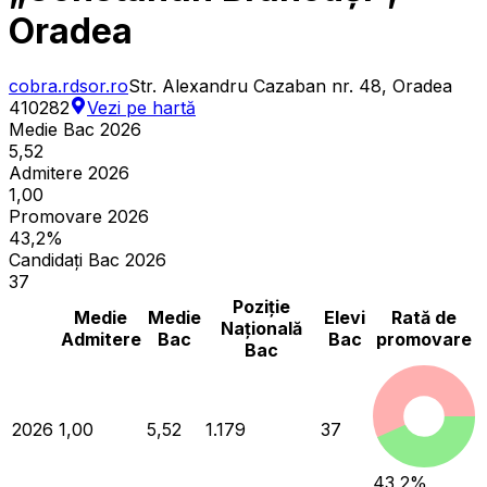
Oradea
cobra.rdsor.ro
Str. Alexandru Cazaban nr. 48, Oradea
410282
Vezi pe hartă
Medie Bac 2026
5,52
Admitere 2026
1,00
Promovare 2026
43,2%
Candidați Bac 2026
37
Poziție
Medie
Medie
Elevi
Rată de
Națională
Admitere
Bac
Bac
promovare
Bac
2026
1,00
5,52
1.179
37
43,2
%