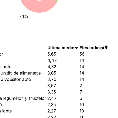
7,1
%
Ultima medie
Elevi admiși
or
5,65
56
4,47
14
c auto
4,32
14
nități de alimentație
3,85
14
giu vopsitor auto
3,70
14
3,57
2
3,35
7
a legumelor și fructelor
2,47
6
ă
2,35
10
 lapte
2,27
10
2,22
11