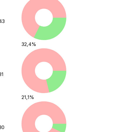
43
32,4
%
31
21,1
%
30