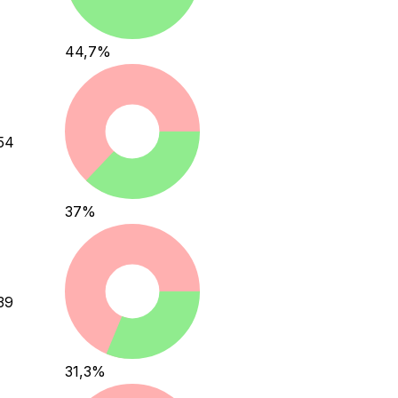
44,7
%
54
37
%
39
31,3
%