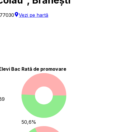
colau”, Brănești
 077030
Vezi pe hartă
Elevi Bac
Rată de promovare
89
50,6
%