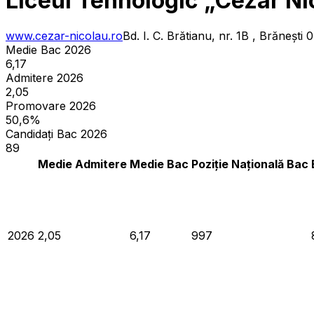
Liceul Tehnologic „Cezar Ni
www.cezar-nicolau.ro
Bd. I. C. Brătianu, nr. 1B , Brănești
Medie Bac 2026
6,17
Admitere 2026
2,05
Promovare 2026
50,6%
Candidați Bac 2026
89
Medie Admitere
Medie Bac
Poziție Națională Bac
2026
2,05
6,17
997