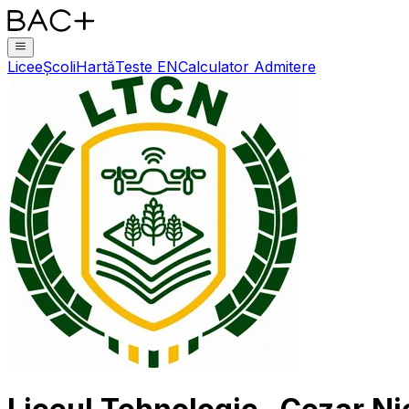
Licee
Școli
Hartă
Teste EN
Calculator Admitere