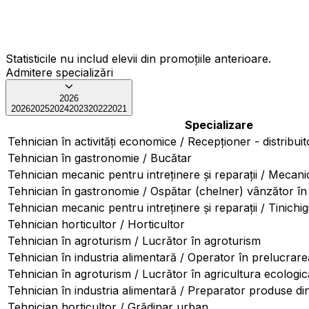
Statisticile nu includ elevii din promoțiile anterioare.
Admitere specializări
2026
2026
2025
2024
2023
2022
2021
Specializare
Tehnician în activități economice / Recepționer - distribuit
Tehnician în gastronomie / Bucătar
Tehnician mecanic pentru intreținere și reparații / Mecani
Tehnician în gastronomie / Ospătar (chelner) vânzător în u
Tehnician mecanic pentru intreținere și reparații / Tinichi
Tehnician horticultor / Horticultor
Tehnician în agroturism / Lucrător în agroturism
Tehnician în industria alimentară / Operator în prelucrare
Tehnician în agroturism / Lucrător în agricultura ecologic
Tehnician în industria alimentară / Preparator produse din
Tehnician horticultor / Grădinar urban