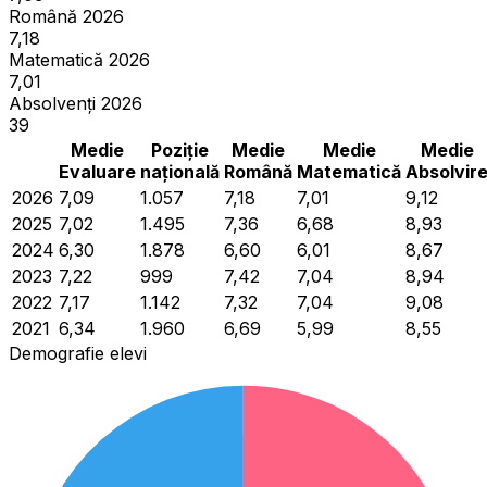
Română 2026
7,18
Matematică 2026
7,01
Absolvenți 2026
39
Medie
Poziție
Medie
Medie
Medie
Evaluare
națională
Română
Matematică
Absolvir
2026
7,09
1.057
7,18
7,01
9,12
2025
7,02
1.495
7,36
6,68
8,93
2024
6,30
1.878
6,60
6,01
8,67
2023
7,22
999
7,42
7,04
8,94
2022
7,17
1.142
7,32
7,04
9,08
2021
6,34
1.960
6,69
5,99
8,55
Demografie elevi