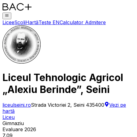
Licee
Școli
Hartă
Teste EN
Calculator Admitere
Liceul Tehnologic Agricol
„Alexiu Berinde”, Seini
liceulseini.ro
Strada Victoriei 2, Seini 435400
Vezi pe
hartă
Liceu
Gimnaziu
Evaluare 2026
7,09