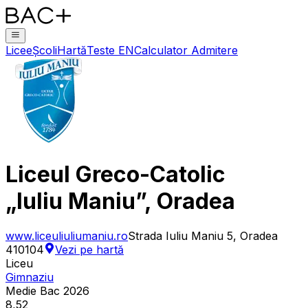
Licee
Școli
Hartă
Teste EN
Calculator Admitere
Liceul Greco-Catolic
„Iuliu Maniu”, Oradea
www.liceuliuliumaniu.ro
Strada Iuliu Maniu 5, Oradea
410104
Vezi pe hartă
Liceu
Gimnaziu
Medie Bac 2026
8,52