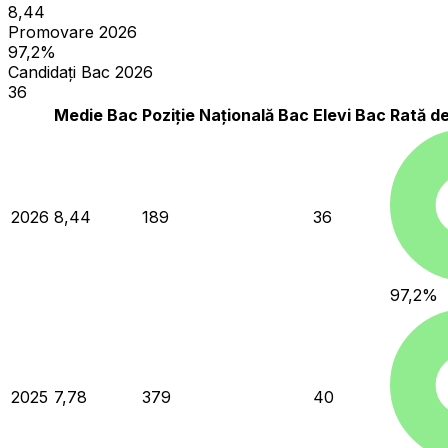
8,44
Promovare 2026
97,2%
Candidați Bac 2026
36
Medie Bac
Poziție Națională Bac
Elevi Bac
Rată d
2026
8,44
189
36
97,2
%
2025
7,78
379
40