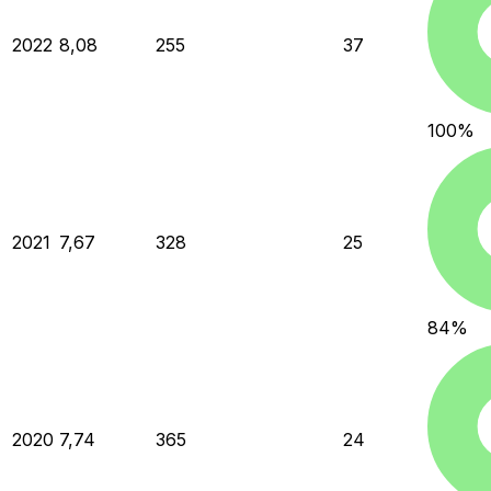
2022
8,08
255
37
100
%
2021
7,67
328
25
84
%
2020
7,74
365
24