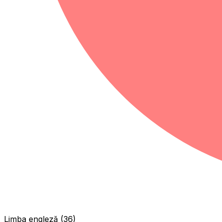
Limba engleză (36)