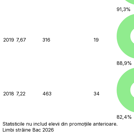
91,3
%
2019
7,67
316
19
88,9
%
2018
7,22
463
34
82,4
%
Statisticile nu includ elevii din promoțiile anterioare.
Limbi străine Bac 2026