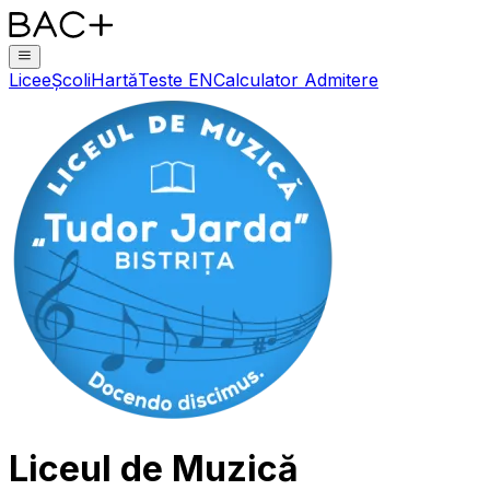
Licee
Școli
Hartă
Teste EN
Calculator Admitere
Liceul de Muzică