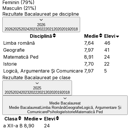
Feminin (79%)
Masculin (21%)
Rezultate Bacalaureat pe discipline
2026
2026
2025
2024
2023
2022
2021
2020
2019
2018
Disciplină
Medie
Elevi
Limba română
7,64
46
Geografie
7,97
41
Matematică Ped
8,91
24
Istorie
7,70
22
Logică, Argumentare Și Comunicare
7,97
5
Rezultate Bacalaureat pe clase
2025
2025
2024
2023
2022
2021
2020
2019
2018
Medie Bacalaureat
Medie Bacalaureat
Limba Română
Geografie
Logică, Argumentare Și
Comunicare
Psihologie
Istorie
Matematică Ped
Clasa
Medie
Elevi
a XII-a B
8,90
24