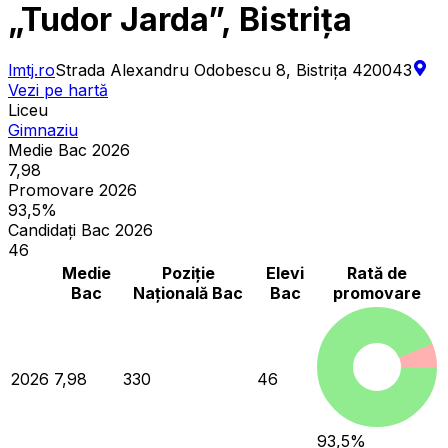
„Tudor Jarda”, Bistrița
lmtj.ro
Strada Alexandru Odobescu 8, Bistrița 420043
Vezi pe hartă
Liceu
Gimnaziu
Medie Bac 2026
7,98
Promovare 2026
93,5%
Candidați Bac 2026
46
Medie
Poziție
Elevi
Rată de
Bac
Națională Bac
Bac
promovare
2026
7,98
330
46
93,5
%