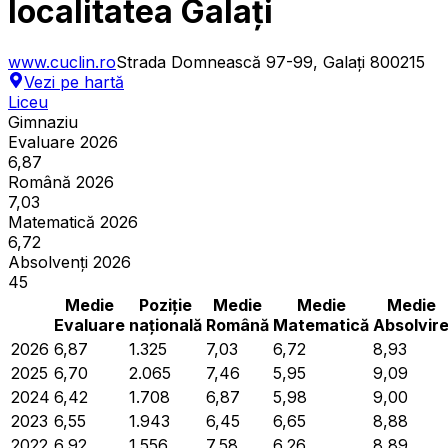
localitatea Galați
www.cuclin.ro
Strada Domnească 97-99, Galați 800215
Vezi pe hartă
Liceu
Gimnaziu
Evaluare 2026
6,87
Română 2026
7,03
Matematică 2026
6,72
Absolvenți 2026
45
Medie
Poziție
Medie
Medie
Medie
Evaluare
națională
Română
Matematică
Absolvir
2026
6,87
1.325
7,03
6,72
8,93
2025
6,70
2.065
7,46
5,95
9,09
2024
6,42
1.708
6,87
5,98
9,00
2023
6,55
1.943
6,45
6,65
8,88
2022
6,92
1.556
7,58
6,26
8,89