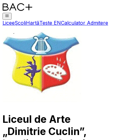
Licee
Școli
Hartă
Teste EN
Calculator Admitere
Liceul de Arte
„Dimitrie Cuclin”,