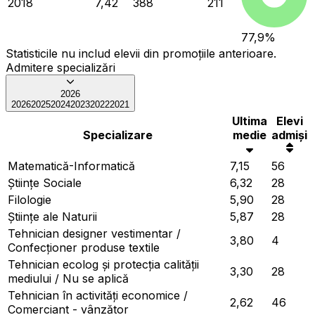
2018
7,42
388
211
77,9
%
Statisticile nu includ elevii din promoțiile anterioare.
Admitere specializări
2026
2026
2025
2024
2023
2022
2021
Ultima
Elevi
Specializare
medie
admiși
Matematică-Informatică
7,15
56
Ştiinţe Sociale
6,32
28
Filologie
5,90
28
Ştiinţe ale Naturii
5,87
28
Tehnician designer vestimentar /
3,80
4
Confecționer produse textile
Tehnician ecolog și protecția calității
3,30
28
mediului / Nu se aplică
Tehnician în activități economice /
2,62
46
Comerciant - vânzător