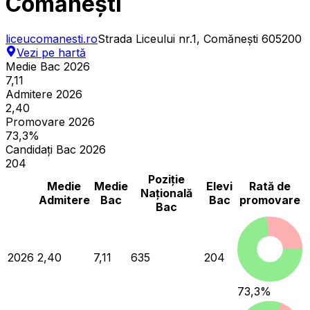
Comănești
liceucomanesti.ro
Strada Liceului nr.1, Comănești 605200
Vezi pe hartă
Medie Bac 2026
7,11
Admitere 2026
2,40
Promovare 2026
73,3%
Candidați Bac 2026
204
Poziție
Medie
Medie
Elevi
Rată de
Națională
Admitere
Bac
Bac
promovare
Bac
2026
2,40
7,11
635
204
73,3
%