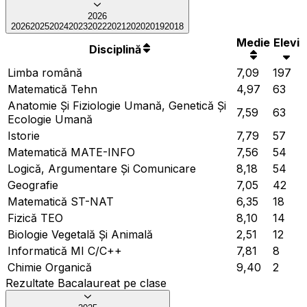
2026
2026
2025
2024
2023
2022
2021
2020
2019
2018
Medie
Elevi
Disciplină
Limba română
7,09
197
Matematică Tehn
4,97
63
Anatomie Și Fiziologie Umană, Genetică Și
7,59
63
Ecologie Umană
Istorie
7,79
57
Matematică MATE-INFO
7,56
54
Logică, Argumentare Și Comunicare
8,18
54
Geografie
7,05
42
Matematică ST-NAT
6,35
18
Fizică TEO
8,10
14
Biologie Vegetală Și Animală
2,51
12
Informatică MI C/C++
7,81
8
Chimie Organică
9,40
2
Rezultate Bacalaureat pe clase