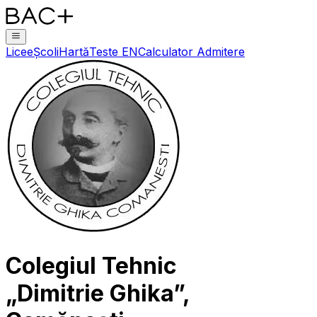
Licee
Școli
Hartă
Teste EN
Calculator Admitere
Colegiul Tehnic
„Dimitrie Ghika”,