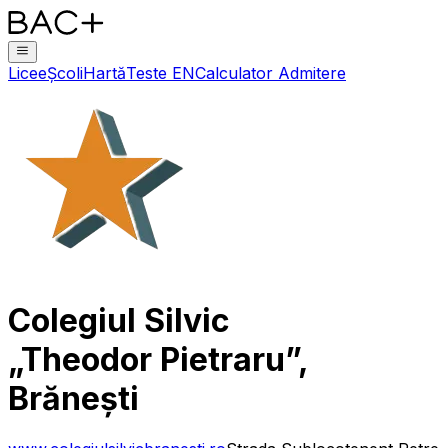
Licee
Școli
Hartă
Teste EN
Calculator Admitere
Colegiul Silvic
„Theodor Pietraru”,
Brănești