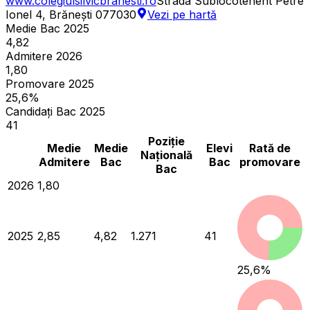
www.colegiulsilvicbranesti.ro
Strada Sublocotenent Petre
Ionel 4, Brănești 077030
Vezi pe hartă
Medie Bac 2025
4,82
Admitere 2026
1,80
Promovare 2025
25,6%
Candidați Bac 2025
41
Poziție
Medie
Medie
Elevi
Rată de
Națională
Admitere
Bac
Bac
promovare
Bac
2026
1,80
2025
2,85
4,82
1.271
41
25,6
%