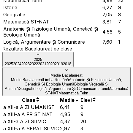
Matematică Tehn
3,98
23
Istorie
6,27
9
Geografie
7,05
8
Matematică ST-NAT
3,81
7
Anatomie Și Fiziologie Umană, Genetică Și
4,56
5
Ecologie Umană
Logică, Argumentare Și Comunicare
7,60
1
Rezultate Bacalaureat pe clase
2025
2025
2024
2023
2022
2021
2020
2019
2018
Medie Bacalaureat
Medie Bacalaureat
Limba Română
Anatomie Și Fiziologie Umană,
Genetică Și Ecologie Umană
Biologie Vegetală Și
Animală
Geografie
Logică, Argumentare Și Comunicare
Istorie
Matematică
ST-NAT
Matematică Tehn
Clasa
Medie
Elevi
a XII-a A ZI UMANIST
6,41
9
a XIII-a A FR ST NAT
4,85
9
a XII-a A ZI SILVIC
4,37
20
a XIII-a A SERAL SILVIC
2,97
3