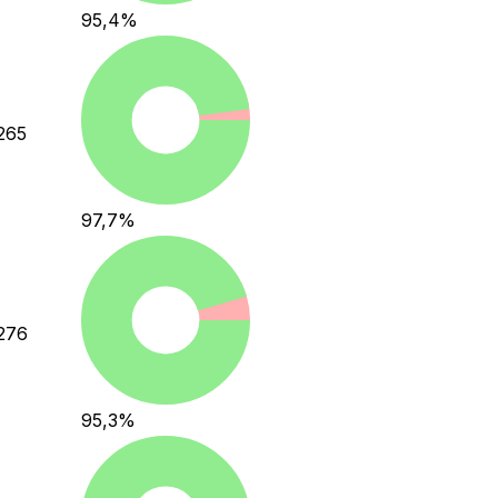
95,4
%
265
97,7
%
276
95,3
%