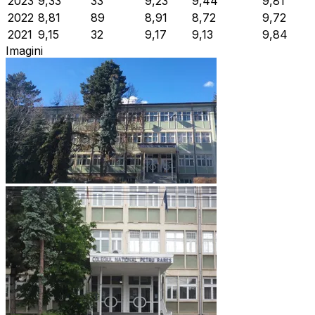
2023
9,33
33
9,23
9,44
9,81
2022
8,81
89
8,91
8,72
9,72
2021
9,15
32
9,17
9,13
9,84
Imagini