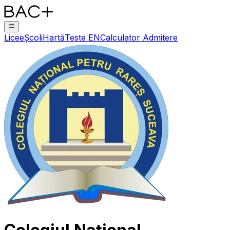
Licee
Școli
Hartă
Teste EN
Calculator Admitere