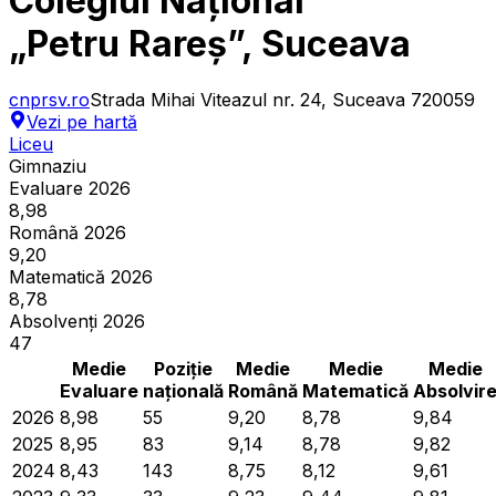
Colegiul Național
„Petru Rareș”, Suceava
cnprsv.ro
Strada Mihai Viteazul nr. 24, Suceava 720059
Vezi pe hartă
Liceu
Gimnaziu
Evaluare 2026
8,98
Română 2026
9,20
Matematică 2026
8,78
Absolvenți 2026
47
Medie
Poziție
Medie
Medie
Medie
Evaluare
națională
Română
Matematică
Absolvir
2026
8,98
55
9,20
8,78
9,84
2025
8,95
83
9,14
8,78
9,82
2024
8,43
143
8,75
8,12
9,61