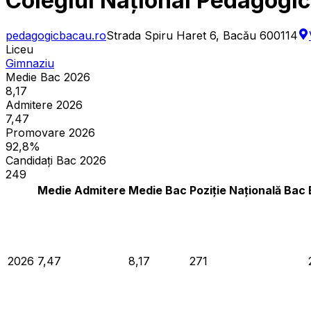
Colegiul Național Pedagogic
pedagogicbacau.ro
Strada Spiru Haret 6, Bacău 600114
Liceu
Gimnaziu
Medie Bac 2026
8,17
Admitere 2026
7,47
Promovare 2026
92,8%
Candidați Bac 2026
249
Medie Admitere
Medie Bac
Poziție Națională Bac
2026
7,47
8,17
271