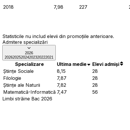
2018
7,98
227
Statisticile nu includ elevii din promoțiile anterioare.
Admitere specializări
2026
2026
2025
2024
2023
2022
2021
Specializare
Ultima medie
Elevi admiși
Ştiinţe Sociale
8,15
28
Filologie
7,87
28
Ştiinţe ale Naturii
7,82
28
Matematică-Informatică
7,47
56
Limbi străine Bac 2026