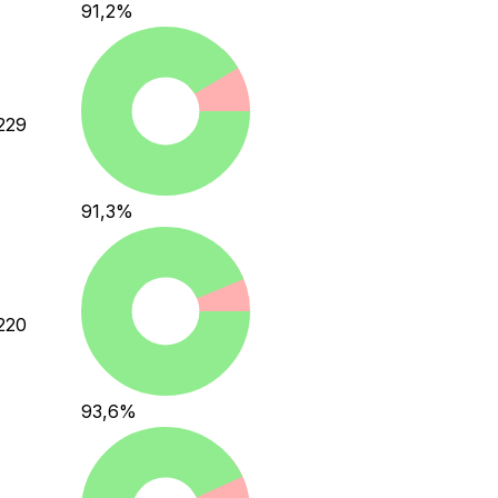
91,2
%
229
91,3
%
220
93,6
%