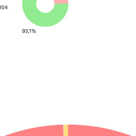
204
93,1
%