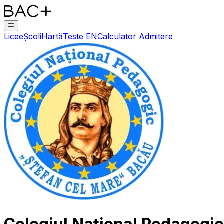
Licee
Școli
Hartă
Teste EN
Calculator Admitere