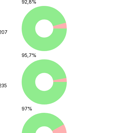
92,8
%
207
95,7
%
235
97
%