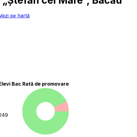
 „Ștefan cel Mare”, Bacău
Vezi pe hartă
Elevi Bac
Rată de promovare
249