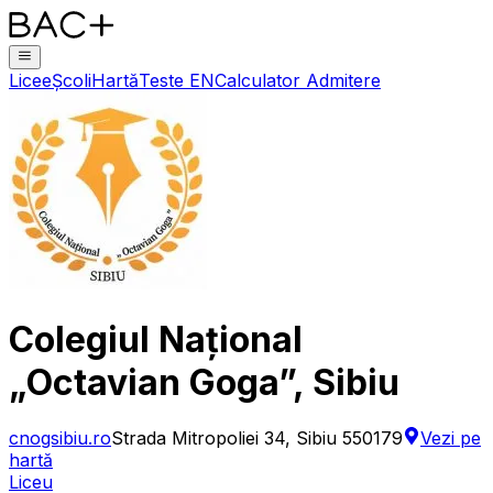
Licee
Școli
Hartă
Teste EN
Calculator Admitere
Colegiul Național
„Octavian Goga”, Sibiu
cnogsibiu.ro
Strada Mitropoliei 34, Sibiu 550179
Vezi pe
hartă
Liceu