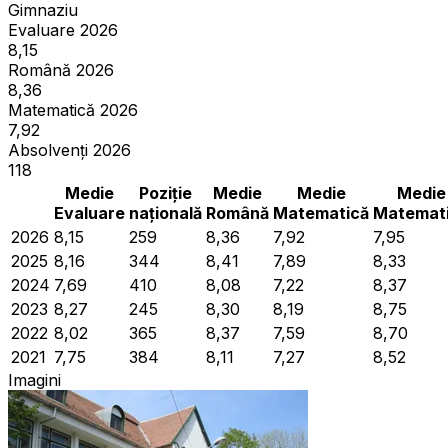
Gimnaziu
Evaluare 2026
8,15
Română 2026
8,36
Matematică 2026
7,92
Absolvenți 2026
118
Medie
Poziție
Medie
Medie
Medie
Evaluare
națională
Română
Matematică
Matemat
2026
8,15
259
8,36
7,92
7,95
2025
8,16
344
8,41
7,89
8,33
2024
7,69
410
8,08
7,22
8,37
2023
8,27
245
8,30
8,19
8,75
2022
8,02
365
8,37
7,59
8,70
2021
7,75
384
8,11
7,27
8,52
Imagini