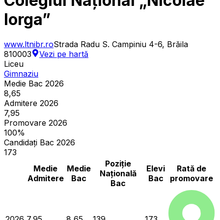
Colegiul Național „Nicolae
Iorga”
www.ltnibr.ro
Strada Radu S. Campiniu 4-6, Brăila
810003
Vezi pe hartă
Liceu
Gimnaziu
Medie Bac 2026
8,65
Admitere 2026
7,95
Promovare 2026
100%
Candidați Bac 2026
173
Poziție
Medie
Medie
Elevi
Rată de
Națională
Admitere
Bac
Bac
promovare
Bac
2026
7,95
8,65
139
173