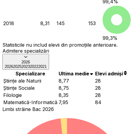
99,4
%
2018
8,31
145
153
99,3
%
Statisticile nu includ elevii din promoțiile anterioare.
Admitere specializări
2026
2026
2025
2023
2022
2021
Specializare
Ultima medie
Elevi admiși
Ştiinţe ale Naturii
8,77
28
Ştiinţe Sociale
8,75
28
Filologie
8,35
28
Matematică-Informatică
7,95
84
Limbi străine Bac 2026