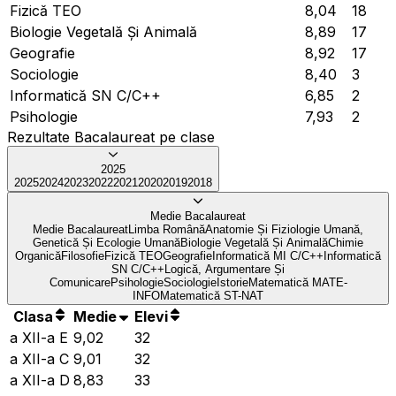
Fizică TEO
8,04
18
Biologie Vegetală Și Animală
8,89
17
Geografie
8,92
17
Sociologie
8,40
3
Informatică SN C/C++
6,85
2
Psihologie
7,93
2
Rezultate Bacalaureat pe clase
2025
2025
2024
2023
2022
2021
2020
2019
2018
Medie Bacalaureat
Medie Bacalaureat
Limba Română
Anatomie Și Fiziologie Umană,
Genetică Și Ecologie Umană
Biologie Vegetală Și Animală
Chimie
Organică
Filosofie
Fizică TEO
Geografie
Informatică MI C/C++
Informatică
SN C/C++
Logică, Argumentare Și
Comunicare
Psihologie
Sociologie
Istorie
Matematică MATE-
INFO
Matematică ST-NAT
Clasa
Medie
Elevi
a XII-a E
9,02
32
a XII-a C
9,01
32
a XII-a D
8,83
33