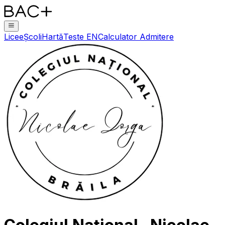
Licee
Școli
Hartă
Teste EN
Calculator Admitere