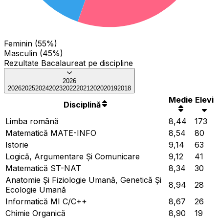
Feminin (55%)
Masculin (45%)
Rezultate Bacalaureat pe discipline
2026
2026
2025
2024
2023
2022
2021
2020
2019
2018
Medie
Elevi
Disciplină
Limba română
8,44
173
Matematică MATE-INFO
8,54
80
Istorie
9,14
63
Logică, Argumentare Și Comunicare
9,12
41
Matematică ST-NAT
8,34
30
Anatomie Și Fiziologie Umană, Genetică Și
8,94
28
Ecologie Umană
Informatică MI C/C++
8,67
26
Chimie Organică
8,90
19