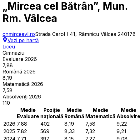
„Mircea cel Bătrân”, Mun.
Rm. Vâlcea
cnmirceavl.ro
Strada Carol I 41, Râmnicu Vâlcea 240178
Vezi pe hartă
Liceu
Gimnaziu
Evaluare 2026
7,88
Română 2026
8,19
Matematică 2026
7,58
Absolvenți 2026
110
Medie
Poziție
Medie
Medie
Medie
Evaluare
națională
Română
Matematică
Absolvir
2026
7,88
402
8,19
7,58
9,22
2025
7,82
569
8,33
7,32
9,21
2024
7,71
397
8,15
7,27
9,08