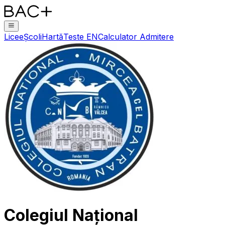
Licee
Școli
Hartă
Teste EN
Calculator Admitere
Colegiul Național