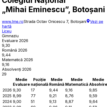
Colegiul Național
„Mihai Eminescu”, Botoșani
www.lme.ro
Strada Octav Onicescu 7, Botoșani
Vezi pe
hartă
Liceu
Gimnaziu
Evaluare 2026
9,30
Română 2026
9,44
Matematică 2026
9,16
Absolvenți 2026
29
Medie
Poziție
Medie
Medie
Medie
Evaluare
națională
Română
Matematică
Absolvir
2026
9,30
17
9,44
9,16
9,85
2025
8,99
77
9,21
8,76
9,59
2024
9,00
51
9,13
8,87
9,64