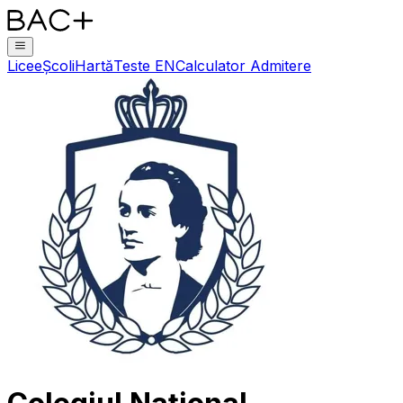
Licee
Școli
Hartă
Teste EN
Calculator Admitere