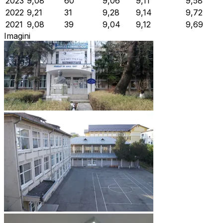
2023
9,08
60
9,06
9,11
9,58
2022
9,21
31
9,28
9,14
9,72
2021
9,08
39
9,04
9,12
9,69
Imagini