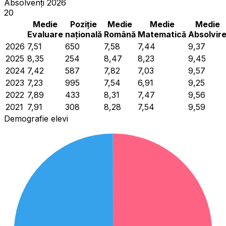
Absolvenți 2026
20
Medie
Poziție
Medie
Medie
Medie
Evaluare
națională
Română
Matematică
Absolvir
2026
7,51
650
7,58
7,44
9,37
2025
8,35
254
8,47
8,23
9,45
2024
7,42
587
7,82
7,03
9,57
2023
7,23
995
7,54
6,91
9,25
2022
7,89
433
8,31
7,47
9,56
2021
7,91
308
8,28
7,54
9,59
Demografie elevi