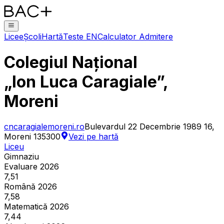
Licee
Școli
Hartă
Teste EN
Calculator Admitere
Colegiul Național
„Ion Luca Caragiale”,
Moreni
cncaragialemoreni.ro
Bulevardul 22 Decembrie 1989 16,
Moreni 135300
Vezi pe hartă
Liceu
Gimnaziu
Evaluare 2026
7,51
Română 2026
7,58
Matematică 2026
7,44