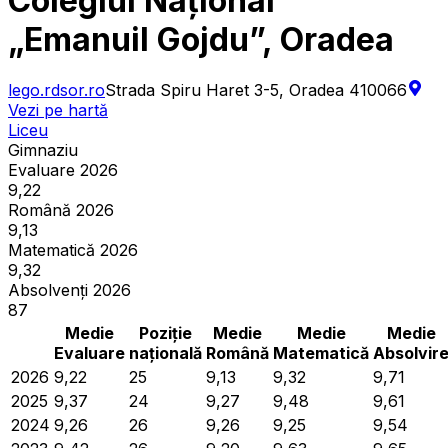
Colegiul Național
„Emanuil Gojdu”, Oradea
lego.rdsor.ro
Strada Spiru Haret 3-5, Oradea 410066
Vezi pe hartă
Liceu
Gimnaziu
Evaluare 2026
9,22
Română 2026
9,13
Matematică 2026
9,32
Absolvenți 2026
87
Medie
Poziție
Medie
Medie
Medie
Evaluare
națională
Română
Matematică
Absolvir
2026
9,22
25
9,13
9,32
9,71
2025
9,37
24
9,27
9,48
9,61
2024
9,26
26
9,26
9,25
9,54