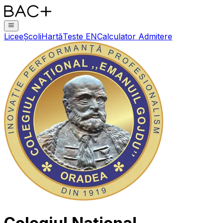
Licee
Școli
Hartă
Teste EN
Calculator Admitere