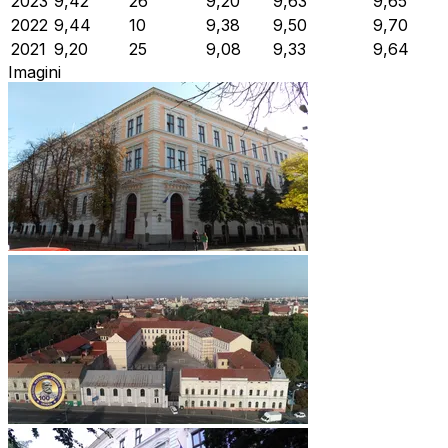
2023
9,42
26
9,20
9,63
9,65
2022
9,44
10
9,38
9,50
9,70
2021
9,20
25
9,08
9,33
9,64
Imagini