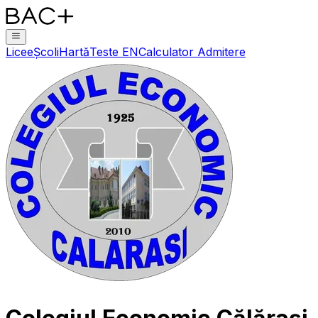
Licee
Școli
Hartă
Teste EN
Calculator Admitere