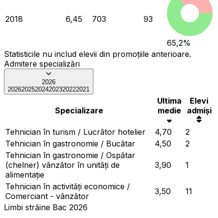
2018
6,45
703
93
65,2
%
Statisticile nu includ elevii din promoțiile anterioare.
Admitere specializări
2026
2026
2025
2024
2023
2022
2021
Ultima
Elevi
Specializare
medie
admiși
Tehnician în turism / Lucrător hotelier
4,70
2
Tehnician în gastronomie / Bucătar
4,50
2
Tehnician în gastronomie / Ospătar
(chelner) vânzător în unități de
3,90
1
alimentație
Tehnician în activități economice /
3,50
11
Comerciant - vânzător
Limbi străine Bac 2026