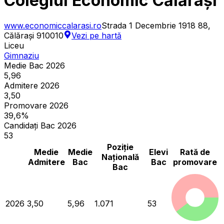
Colegiul Economic Călărași
www.economiccalarasi.ro
Strada 1 Decembrie 1918 88,
Călărași 910010
Vezi pe hartă
Liceu
Gimnaziu
Medie Bac 2026
5,96
Admitere 2026
3,50
Promovare 2026
39,6%
Candidați Bac 2026
53
Poziție
Medie
Medie
Elevi
Rată de
Națională
Admitere
Bac
Bac
promovare
Bac
2026
3,50
5,96
1.071
53