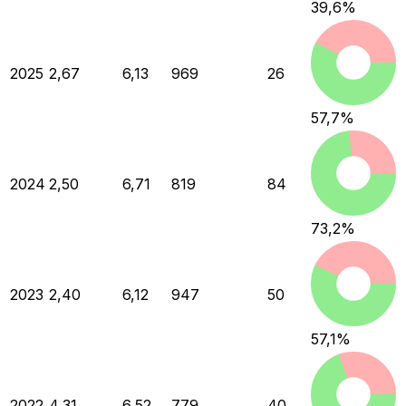
39,6
%
2025
2,67
6,13
969
26
57,7
%
2024
2,50
6,71
819
84
73,2
%
2023
2,40
6,12
947
50
57,1
%
2022
4,31
6,52
779
40