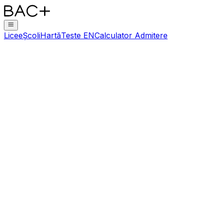
Licee
Școli
Hartă
Teste EN
Calculator Admitere