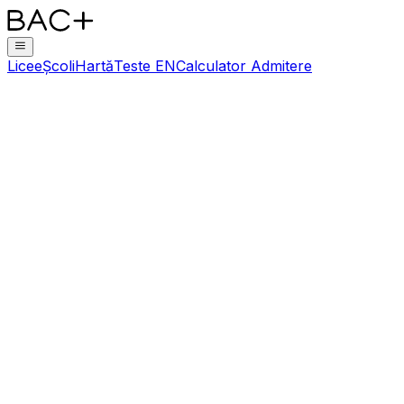
Licee
Școli
Hartă
Teste EN
Calculator Admitere