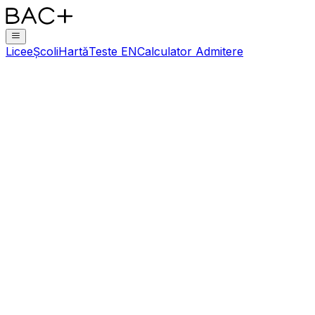
Licee
Școli
Hartă
Teste EN
Calculator Admitere