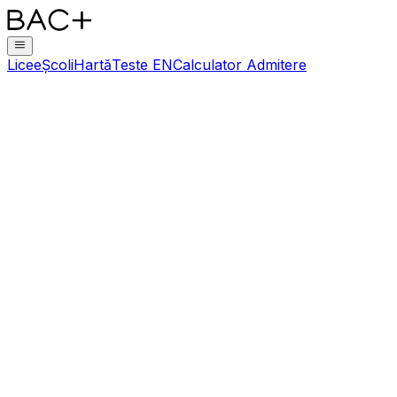
Licee
Școli
Hartă
Teste EN
Calculator Admitere