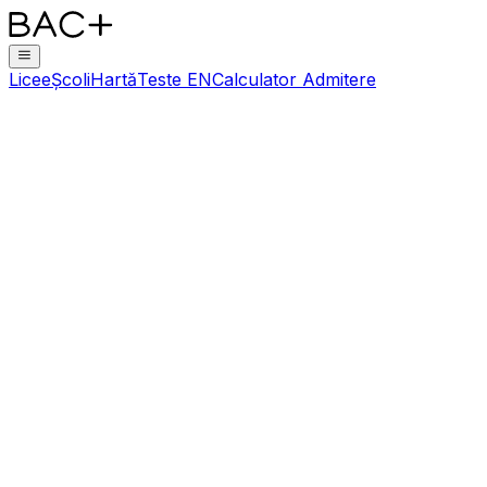
Licee
Școli
Hartă
Teste EN
Calculator Admitere