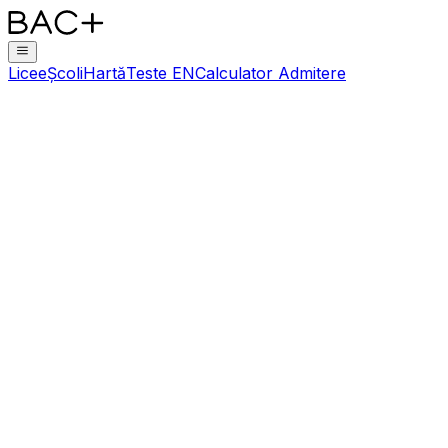
Licee
Școli
Hartă
Teste EN
Calculator Admitere