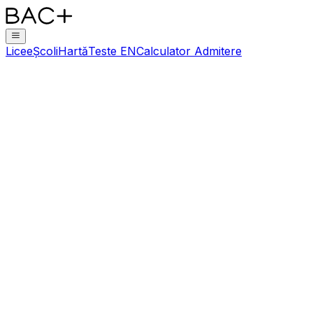
Licee
Școli
Hartă
Teste EN
Calculator Admitere