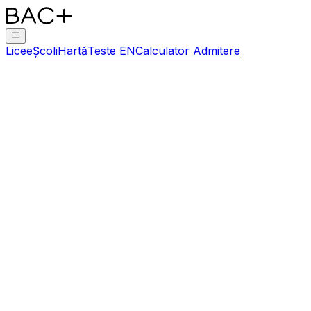
Licee
Școli
Hartă
Teste EN
Calculator Admitere