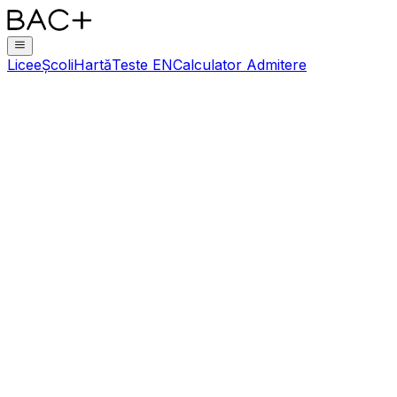
Licee
Școli
Hartă
Teste EN
Calculator Admitere