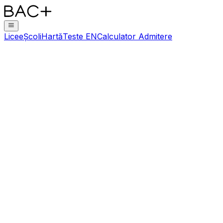
Licee
Școli
Hartă
Teste EN
Calculator Admitere