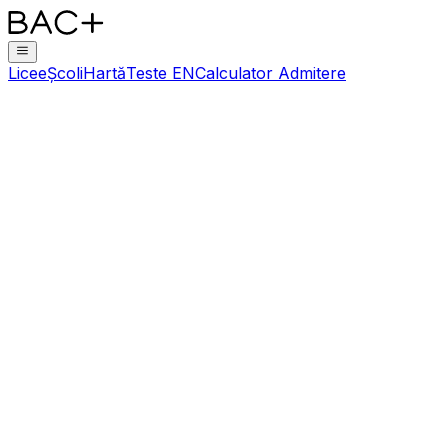
Licee
Școli
Hartă
Teste EN
Calculator Admitere