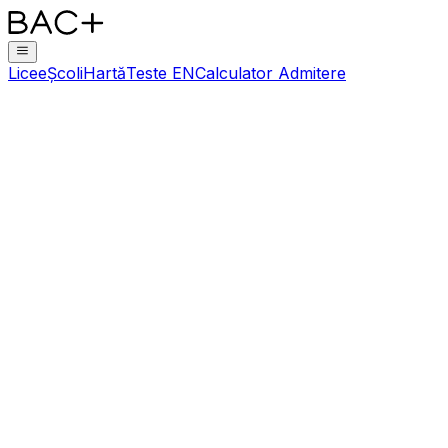
Licee
Școli
Hartă
Teste EN
Calculator Admitere