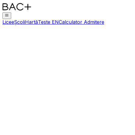
Licee
Școli
Hartă
Teste EN
Calculator Admitere