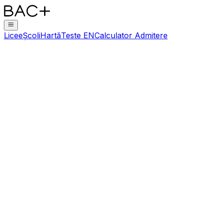
Licee
Școli
Hartă
Teste EN
Calculator Admitere