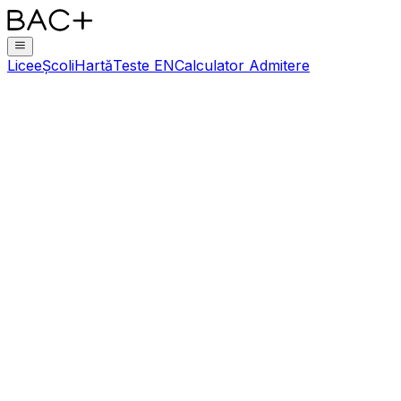
Licee
Școli
Hartă
Teste EN
Calculator Admitere