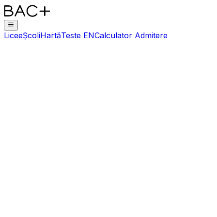
Licee
Școli
Hartă
Teste EN
Calculator Admitere