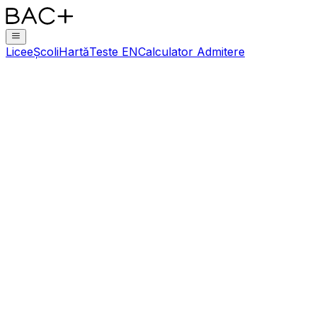
Licee
Școli
Hartă
Teste EN
Calculator Admitere